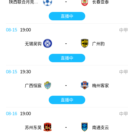
-
陕西联合月亮泊
长春亚泰
队
直播中
08-15
19:00
中甲
-
无锡吴钩
广州豹
直播中
08-15
19:30
中甲
-
广西恒宸
梅州客家
直播中
08-16
19:00
中甲
-
苏州东吴
南通支云